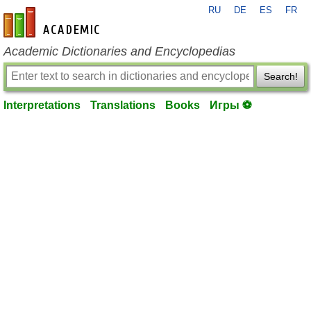
RU
DE
ES
FR
en-academic.com
Academic Dictionaries and Encyclopedias
Search!
Interpretations
Translations
Books
Игры ⚽