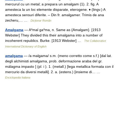
mercurul cu un metal; a prepara un amalgam (1). 2. fig. A
amesteca la un loc elemente disparate, eterogene. ♦ (lingv.) A
amesteca sensuri diferite. – Din fr. amalgamer. Trimis de ana
zecheru,… …
Dicționar Român
Amalgama
— A*mal ga*ma, n. Same as {Amalgam}. [1913
Webster] They divided this their amalgama into a number of
incoherent republics. Burke. [1913 Webster] …
The Collaborative
International Dictionary of English
amalgama
— /a malgama/ s.m. (meno corretto come s.f.) [dal lat.
degli alchimisti amalgama, prob. deformazione araba del gr.
málagma impasto ] (pl. i ). 1. (metall.) [lega metallica formata con il
mercurio da diversi metalli]. 2. a. (estens.) [insieme di… …
Enciclopedia Italiana