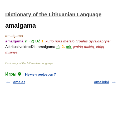
Dictionary of the Lithuanian Language
amalgama
amalgama
amalgamà
sf.
(2)
DŽ
1.
kurio nors metalo tirpalas gyvsidabryje:
Atkritusi veidrodžio amalgama
rš
.
2.
prk.
įvairių daiktų, idėjų
mišinys.
Dictionary of the Lithuanian Language
.
Игры ⚽
Нужен реферат?
amalas
amaliniai