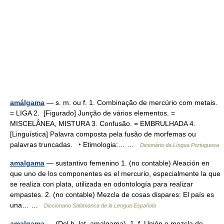
amálgama
— s. m. ou f. 1. Combinação de mercúrio com metais.
= LIGA 2. [Figurado] Junção de vários elementos. =
MISCELÂNEA, MISTURA 3. Confusão. = EMBRULHADA 4.
[Linguística] Palavra composta pela fusão de morfemas ou
palavras truncadas. ‣ Etimologia:… …
Dicionário da Língua Portuguesa
amalgama
— sustantivo femenino 1. (no contable) Aleación en
que uno de los componentes es el mercurio, especialmente la que
se realiza con plata, utilizada en odontología para realizar
empastes. 2. (no contable) Mezcla de cosas dispares: El país es
una… …
Diccionario Salamanca de la Lengua Española
amalgama
— (Del b. lat. amalgama). 1. f. Unión o mezcla de