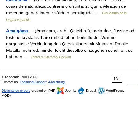
cosas de naturaleza contraria o distinta. 2. Quím. Aleación de
mercurio, generalmente sólida o semilíquida …
Diccionario de la
lengua española
Amalgăma
— (Amalgam, arab., Quickbrei), breiartige, flüssige od.
feste u. krystallisirbare mit od. ohne Beihülfe der Wärme
dargestellte Verbindung des Quecksilbers mit Metallen. Da alle
Metalle mehr od. minder leicht dieselbe einzugehen scheinen, so
hat man …
Pierer's Universal-Lexikon
© Academic, 2000-2026
18+
Contact us:
Technical Support
,
Advertising
Dictionaries export
, created on PHP,
Joomla,
Drupal,
WordPress,
MODx.